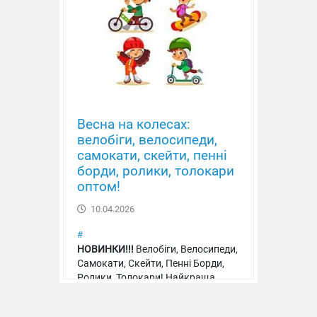
М'яч дитячий "Веселка"
Весна на колесах:
велобіги, велосипеди,
самокати, скейти, пенні
борди, ролики, толокари
оптом!
10.04.2026
#
НОВИНКИ!!!
Велобіги, Велосипеди,
Самокати, Скейти, Пенні Борди,
М'яч дитячий "Футбол"
Ролики, Толокари! Найкраща
якість, ціна, асортимент!