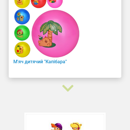
М'яч дитячий "Капібара"