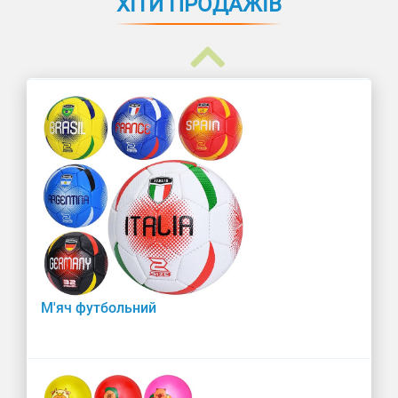
ХІТИ ПРОДАЖІВ
М'яч футбольний "Trionda"
М'яч футбольний