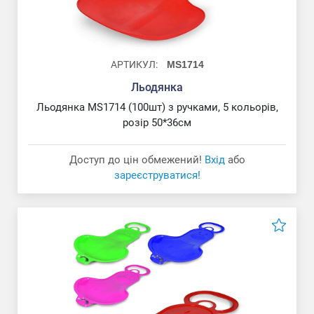
АРТИКУЛ:
MS1714
Льодянка
Льодянка MS1714 (100шт) з ручками, 5 кольорів,
розір 50*36см
Доступ до цін обмежений!
Вхід
або
зареєструватися!
Набір для боксу "ЯУ"