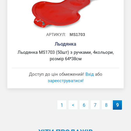
АРТИКУЛ:
MS1703
Льодянка
М'яч футбольний
Льодянка MS1703 (50шт) з ручками, 4кольори,
розмір 64*38см
Доступ до цін обмежений!
Вхід
або
зареєструватися!
1
<
6
7
8
9