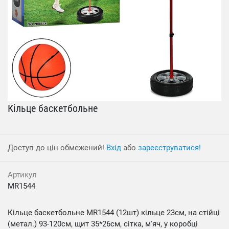
Кільце баскетбольне
Доступ до цін обмежений!
Вхід
або
зареєструватися!
Артикул
MR1544
Кільце баскетбольне MR1544 (12шт) кільце 23см, на стійці
(метал.) 93-120см, щит 35*26см, сітка, м'яч, у коробці