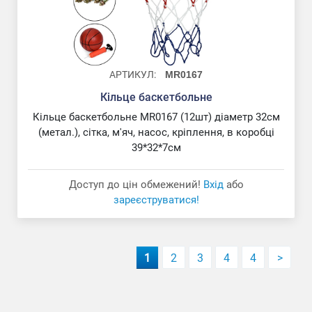
АРТИКУЛ:
MR0167
Кільце баскетбольне
Кільце баскетбольне MR0167 (12шт) діаметр 32см
М'яч футбольний
(метал.), сітка, м'яч, насос, кріплення, в коробці
39*32*7см
Доступ до цін обмежений!
Вхід
або
зареєструватися!
1
2
3
4
4
>