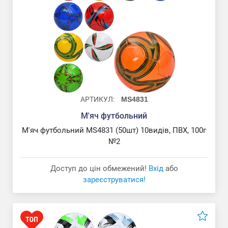
АРТИКУЛ:
MS4831
М'яч футбольний
М'яч футбольний MS4831 (50шт) 10видів, ПВХ, 100г
№2
Доступ до цін обмежений!
Вхід
або
зареєструватися!