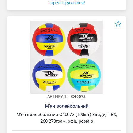
зареєструватися!
АРТИКУЛ:
C40072
М'яч волейбольний
М'яч волейбольний C40072 (100шт) 3види, ПВХ,
260-270грам, офіц.розмір