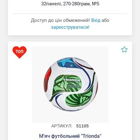
32панелі, 270-280грам, №5
Доступ до цін обмежений!
Вхід
або
зареєструватися!
АРТИКУЛ:
51105
М'яч футбольний "Trionda"