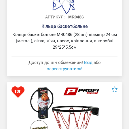
АРТИКУЛ:
MR0486
Кільце баскетбольне
Кільце баскетбольне MR0486 (28 шт) діаметр 24 см
(метал.), сітка, м'яч, насос, кріплення, в коробці
29*25*5.5см
Доступ до цін обмежений!
Вхід
або
зареєструватися!
М'яч волейбольний