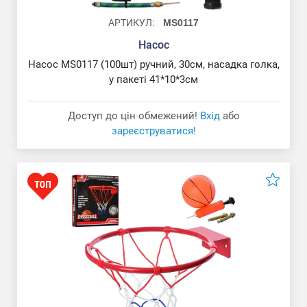
АРТИКУЛ:
MS0117
Насос
Насос MS0117 (100шт) ручний, 30см, насадка голка,
у пакеті 41*10*3см
М'яч футбольний
Доступ до цін обмежений!
Вхід
або
зареєструватися!
М'яч волейбольний "Mikasa"