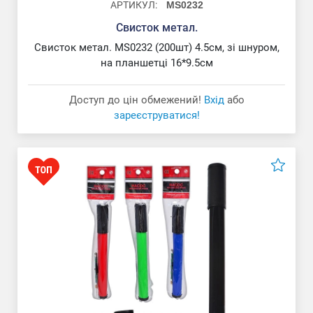
АРТИКУЛ:
MS0232
Свисток метал.
Свисток метал. MS0232 (200шт) 4.5см, зі шнуром,
на планшетці 16*9.5см
Доступ до цін обмежений!
Вхід
або
зареєструватися!
М'яч волейбольний