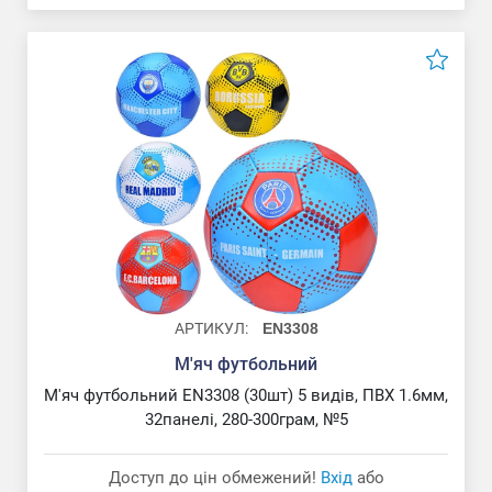
АРТИКУЛ:
EN3308
М'яч футбольний
М'яч футбольний EN3308 (30шт) 5 видів, ПВХ 1.6мм,
32панелі, 280-300грам, №5
Доступ до цін обмежений!
Вхід
або