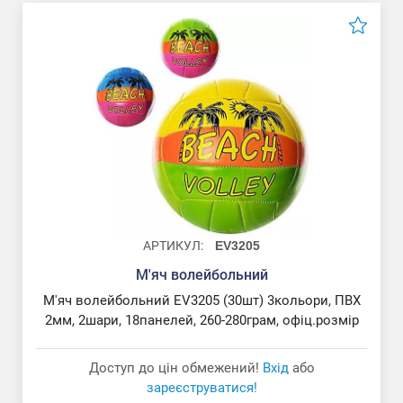
АРТИКУЛ:
EV3205
М'яч волейбольний
М'яч волейбольний EV3205 (30шт) 3кольори, ПВХ
2мм, 2шари, 18панелей, 260-280грам, офіц.розмір
Доступ до цін обмежений!
Вхід
або
зареєструватися!