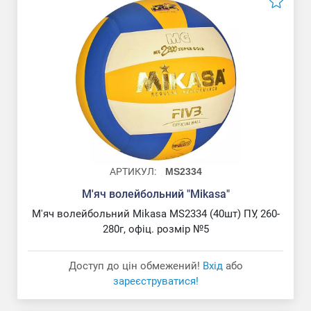
АРТИКУЛ:
MS2334
М'яч волейбольний "Mikasa"
М'яч волейбольний Mikasa MS2334 (40шт) ПУ, 260-
280г, офіц. розмір №5
Доступ до цін обмежений!
Вхід
або
зареєструватися!