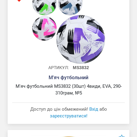
АРТИКУЛ:
MS3832
М'яч футбольний
М'яч футбольний MS3832 (30шт) 4види, EVA, 290-
310грам, №5
Доступ до цін обмежений!
Вхід
або
зареєструватися!