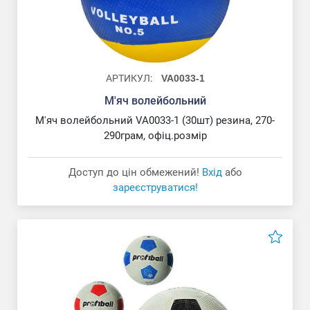
АРТИКУЛ:
VA0033-1
М'яч волейбольний
М'яч волейбольний VA0033-1 (30шт) резина, 270-
290грам, офіц.розмір
Доступ до цін обмежений!
Вхід
або
зареєструватися!