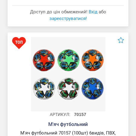
Доступ до цін обмежений!
Вхід
або
зареєструватися!
АРТИКУЛ:
70157
М'яч футбольний
М'яч футбольний 70157 (100шт) 6видів, ПВХ,