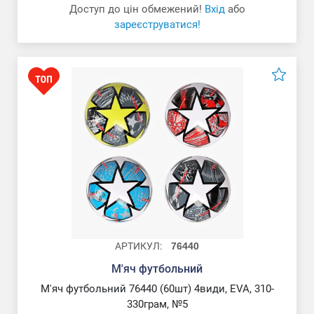
Доступ до цін обмежений!
Вхід
або
зареєструватися!
АРТИКУЛ:
76440
М'яч футбольний
М'яч футбольний 76440 (60шт) 4види, EVA, 310-
330грам, №5