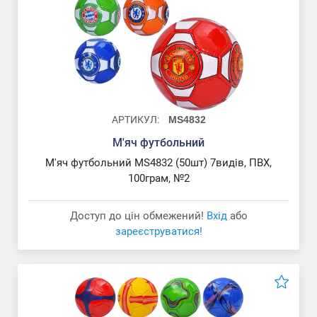
АРТИКУЛ:
MS4832
М'яч футбольний
М'яч футбольний MS4832 (50шт) 7видів, ПВХ,
100грам, №2
Доступ до цін обмежений!
Вхід
або
зареєструватися!