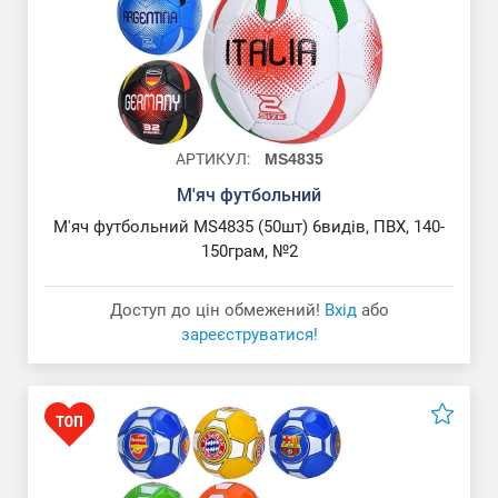
АРТИКУЛ:
MS4835
М'яч футбольний
М'яч футбольний MS4835 (50шт) 6видів, ПВХ, 140-
150грам, №2
Доступ до цін обмежений!
Вхід
або
зареєструватися!