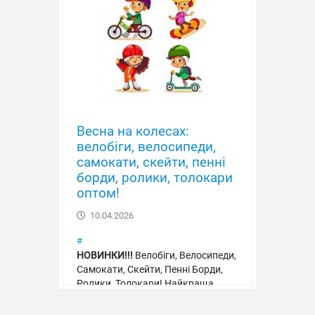
М'яч футбольний
Весна на колесах:
велобіги, велосипеди,
самокати, скейти, пенні
борди, ролики, толокари
оптом!
10.04.2026
#
НОВИНКИ!!!
Велобіги, Велосипеди,
Самокати, Скейти, Пенні Борди,
М'яч футбольний
Ролики, Толокари! Найкраща
якість, ціна, асортимент!