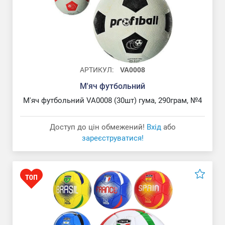
АРТИКУЛ:
VA0008
М'яч футбольний
М'яч футбольний VA0008 (30шт) гума, 290грам, №4
Доступ до цін обмежений!
Вхід
або
зареєструватися!