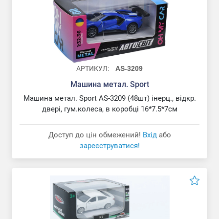
АРТИКУЛ:
AS-3209
Машина метал. Sport
Машина метал. Sport AS-3209 (48шт) інерц., відкр.
двері, гум.колеса, в коробці 16*7.5*7см
Доступ до цін обмежений!
Вхід
або
зареєструватися!
Машина метал. Toyota Land Cruiser