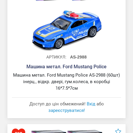
Машина пласт. MB G-Class
АРТИКУЛ:
AS-2988
Машина метал. Ford Mustang Police
Машина метал. Ford Mustang Police AS-2988 (60шт)
інерц., відкр. двері, гум.колеса, в коробці
16*7.5*7см
Доступ до цін обмежений!
Вхід
або
зареєструватися!
Машина метал. Lamborghini Urus