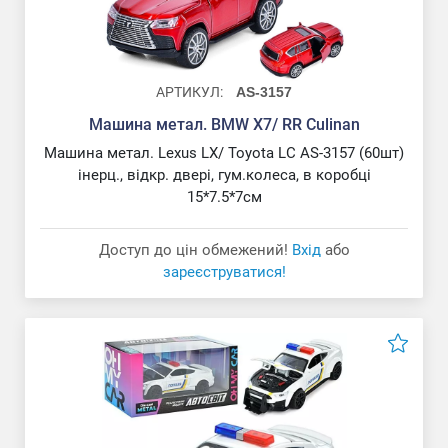
АРТИКУЛ:
AS-3157
Машина метал. BMW X7/ RR Culinan
Машина метал. Lexus LX/ Toyota LC AS-3157 (60шт)
інерц., відкр. двері, гум.колеса, в коробці
15*7.5*7см
Доступ до цін обмежений!
Вхід
або
зареєструватися!