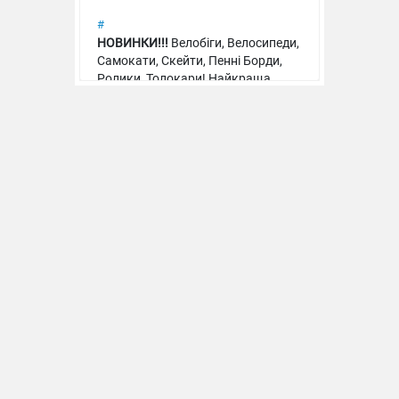
#
НОВИНКИ!!!
Велобіги, Велосипеди,
Самокати, Скейти, Пенні Борди,
Машина пласт. MB G-Class
Ролики, Толокари! Найкраща
якість, ціна, асортимент!
Подаруйте стрибки на
Машина метал. Lamborghini Urus
батуті для дітей!