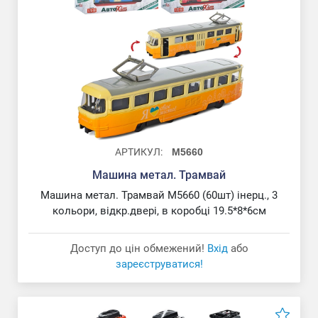
АРТИКУЛ:
M5660
Машина метал. Трамвай
Машина метал. Трамвай M5660 (60шт) інерц., 3
кольори, відкр.двері, в коробці 19.5*8*6см
Доступ до цін обмежений!
Вхід
або
зареєструватися!