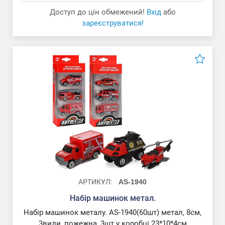
Доступ до цін обмежений!
Вхід
або
зареєструватися!
АРТИКУЛ:
AS-1940
Набір машинок метал.
Набір машинок металу. AS-1940(60шт) метал, 8см,
3види, пожежна, 3шт у коробці 23*10*4см