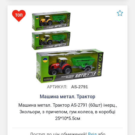
АРТИКУЛ:
AS-2791
Машина метал. Трактор
Машина метал. Трактор AS-2791 (60шт) інерц.,
3кольори, з причепом, гум.колеса, в коробці
25*10*5.5см
Доступ до цін обмежений!
Вхід
або