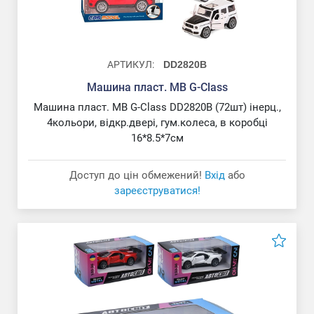
АРТИКУЛ:
DD2820B
Машина пласт. MB G-Class
Машина пласт. MB G-Class DD2820B (72шт) інерц.,
4кольори, відкр.двері, гум.колеса, в коробці
16*8.5*7см
Доступ до цін обмежений!
Вхід
або
зареєструватися!