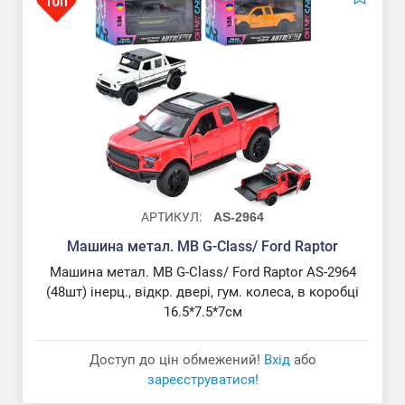
АРТИКУЛ:
AS-2964
Машина метал. MB G-Class/ Ford Raptor
Машина метал. MB G-Class/ Ford Raptor AS-2964
Машина метал. MB G-Class/ Ford Raptor
(48шт) інерц., відкр. двері, гум. колеса, в коробці
16.5*7.5*7см
Доступ до цін обмежений!
Вхід
або
зареєструватися!