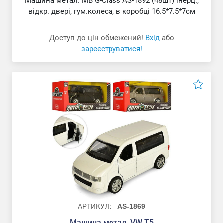
Машина метал. MB G-Class AS-1892 (48шт) інерц.,
відкр. двері, гум.колеса, в коробці 16.5*7.5*7см
Доступ до цін обмежений!
Вхід
або
зареєструватися!
АРТИКУЛ:
AS-1869
Машина метал. VW T5