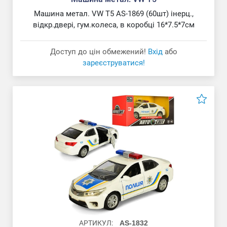
Машина метал. VW T5 AS-1869 (60шт) інерц.,
відкр.двері, гум.колеса, в коробці 16*7.5*7см
Доступ до цін обмежений!
Вхід
або
зареєструватися!
АРТИКУЛ:
AS-1832