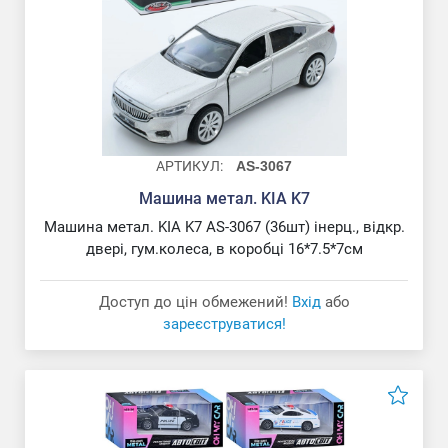
АРТИКУЛ:
AS-3067
Машина метал. KIA K7
Машина метал. KIA K7 AS-3067 (36шт) інерц., відкр.
двері, гум.колеса, в коробці 16*7.5*7см
Машина метал. Трактор
Доступ до цін обмежений!
Вхід
або
зареєструватися!