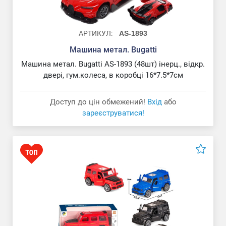
АРТИКУЛ:
AS-1893
Машина метал. Bugatti
Машина метал. Bugatti AS-1893 (48шт) інерц., відкр.
двері, гум.колеса, в коробці 16*7.5*7см
Доступ до цін обмежений!
Вхід
або
зареєструватися!