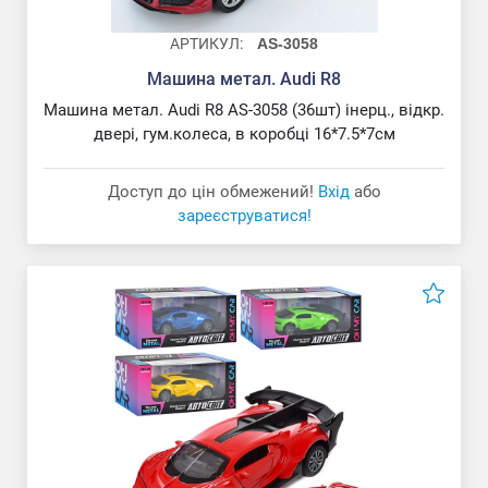
АРТИКУЛ:
AS-3058
Машина метал. Audi R8
Машина метал. Audi R8 AS-3058 (36шт) інерц., відкр.
двері, гум.колеса, в коробці 16*7.5*7см
Доступ до цін обмежений!
Вхід
або
зареєструватися!