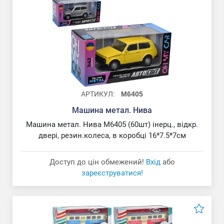
АРТИКУЛ:
M6405
Машина метал. Нива
Машина метал. Нива M6405 (60шт) інерц., відкр.
двері, резин.колеса, в коробці 16*7.5*7см
Доступ до цін обмежений!
Вхід
або
зареєструватися!