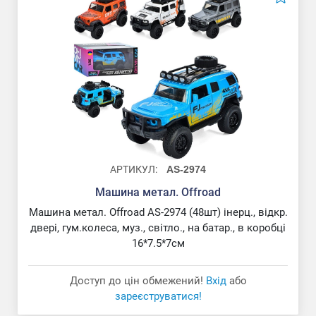
АРТИКУЛ:
AS-2974
Машина метал. Offroad
Машина метал. Offroad AS-2974 (48шт) інерц., відкр.
двері, гум.колеса, муз., світло., на батар., в коробці
16*7.5*7см
Доступ до цін обмежений!
Вхід
або
зареєструватися!