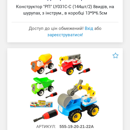
Конструктор "РП" LY031C-C (144шт/2) 8видів, на
шурупах, з інструм., в коробці 13*9*6.5см
Доступ до цін обмежений!
Вхід
або
зареєструватися!
АРТИКУЛ:
555-19-20-21-22A