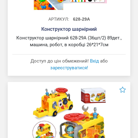
АРТИКУЛ:
628-29A
Конструктор шарнірний
Конструктор шарнірний 628-29A (36шт/2) 89дет.,
машина, робот, в коробці 26*21*7см
Доступ до цін обмежений!
Вхід
або
зареєструватися!