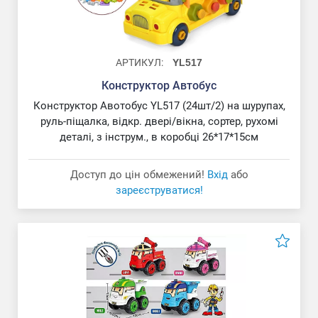
АРТИКУЛ:
YL517
Конструктор Автобус
Конструктор Авотобус YL517 (24шт/2) на шурупах,
руль-піщалка, відкр. двері/вікна, сортер, рухомі
деталі, з інструм., в коробці 26*17*15см
Доступ до цін обмежений!
Вхід
або
зареєструватися!