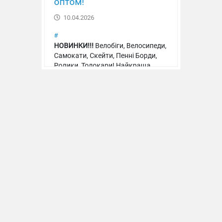
оптом!
10.04.2026
#
НОВИНКИ!!!
Велобіги, Велосипеди,
Самокати, Скейти, Пенні Борди,
Конструктор шарнірний
Ролики, Толокари! Найкраща
якість, ціна, асортимент!
Подаруйте стрибки на
Конструктор Машина