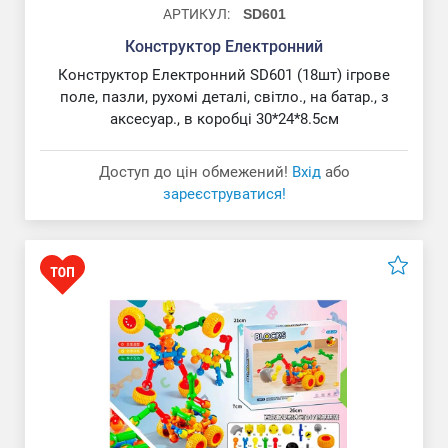
АРТИКУЛ:
SD601
Конструктор Електронний
Конструктор Електронний SD601 (18шт) ігрове
поле, пазли, рухомі деталі, світло., на батар., з
аксесуар., в коробці 30*24*8.5см
Доступ до цін обмежений!
Вхід
або
зареєструватися!