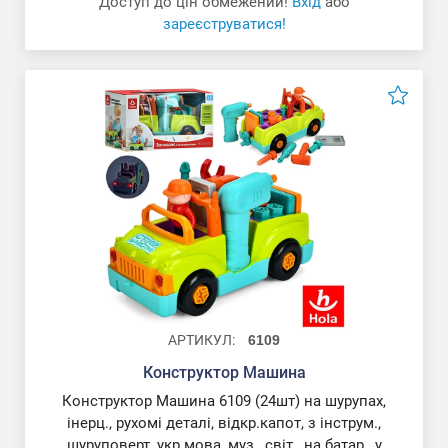
Доступ до цін обмежений!
Вхід
або
зареєструватися!
АРТИКУЛ:
6109
Конструктор Машина
Конструктор Машина 6109 (24шт) на шурупах,
інерц., рухомі деталі, відкр.капот, з інструм.,
шуруповерт, укр.мова, муз., світ., на батар., у