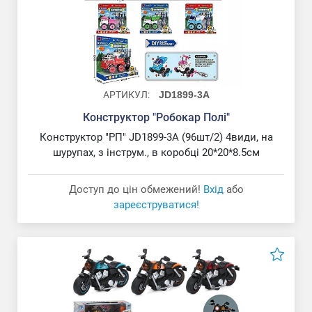
АРТИКУЛ:
JD1899-3A
Конструктор "Робокар Полі"
Конструктор "РП" JD1899-3A (96шт/2) 4види, на
шурупах, з інструм., в коробці 20*20*8.5см
Доступ до цін обмежений!
Вхід
або
зареєструватися!