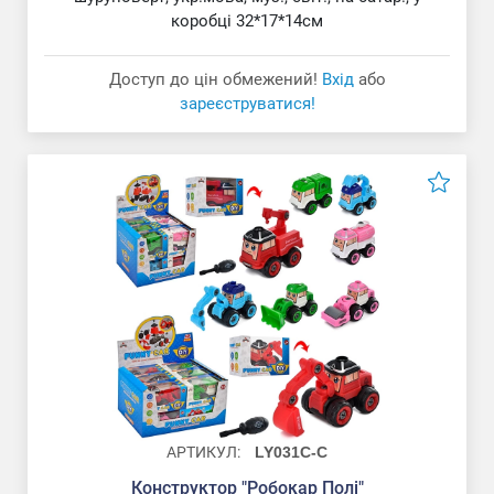
коробці 32*17*14см
Доступ до цін обмежений!
Вхід
або
зареєструватися!
АРТИКУЛ:
LY031C-C
Конструктор "Робокар Полі"