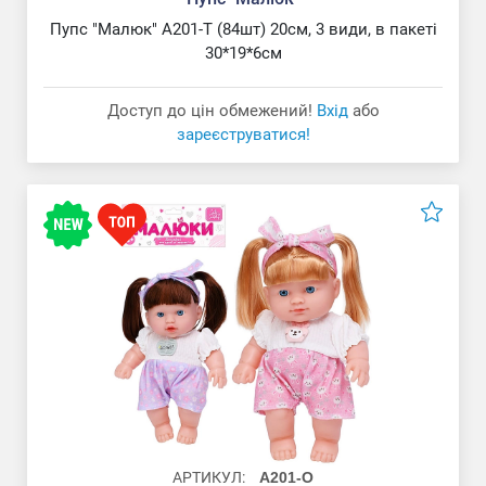
Пупс "Малюк" A201-T (84шт) 20см, 3 види, в пакеті
30*19*6см
Доступ до цін обмежений!
Вхід
або
зареєструватися!
АРТИКУЛ:
A201-O