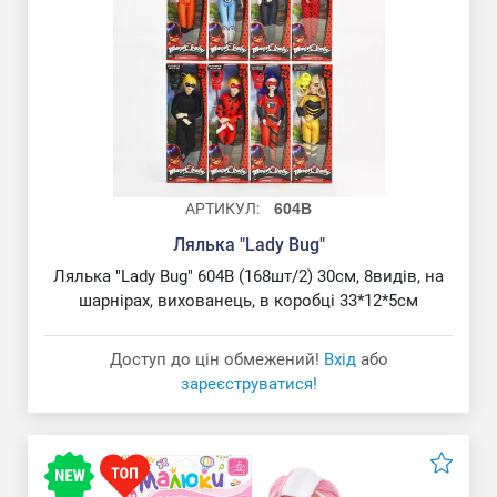
АРТИКУЛ:
604B
Лялька "Lady Bug"
Лялька "Меланія"
Лялька "Lady Bug" 604B (168шт/2) 30см, 8видів, на
шарнірах, вихованець, в коробці 33*12*5см
Доступ до цін обмежений!
Вхід
або
зареєструватися!