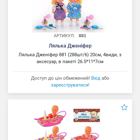
АРТИКУЛ:
881
Лялька Дженіфер
Лялька Дженіфер 881 (288шт/6) 20см, 4види, з
аксесуар, в пакеті 26.5*11*7см
Доступ до цін обмежений!
Вхід
або
зареєструватися!