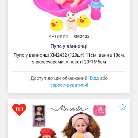
АРТИКУЛ:
XM2432
Пупс у ванночці
Пупс у ванночці XM2432 (120шт) 11см, ванна 18см,
з аксесуарами, у пакеті 23*16*5см
Доступ до цін обмежений!
Вхід
або
зареєструватися!