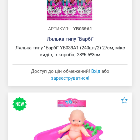
АРТИКУЛ:
YB039A1
Лялька типу "Барбі"
Лялька типу "Барбі" YB039A1 (240шт/2) 27см, мікс
видів, в коробці 28*6.5*3см
Доступ до цін обмежений!
Вхід
або
зареєструватися!