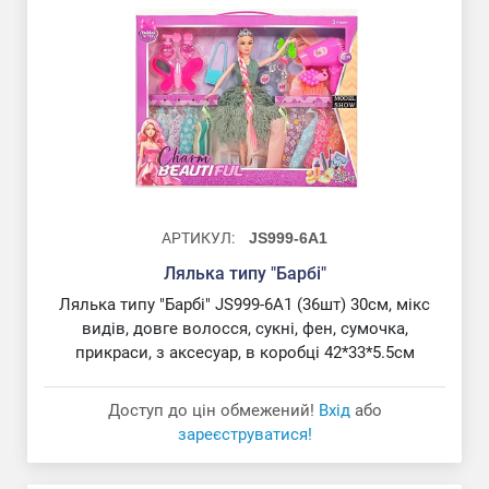
АРТИКУЛ:
JS999-6A1
Лялька типу "Барбі"
Лялька типу "Барбі" JS999-6A1 (36шт) 30см, мікс
видів, довге волосся, сукні, фен, сумочка,
прикраси, з аксесуар, в коробці 42*33*5.5см
Доступ до цін обмежений!
Вхід
або
зареєструватися!