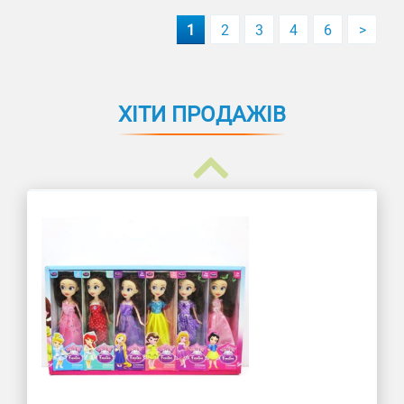
1
2
3
4
6
>
ХІТИ ПРОДАЖІВ
Пупс функц. "Baby Born"