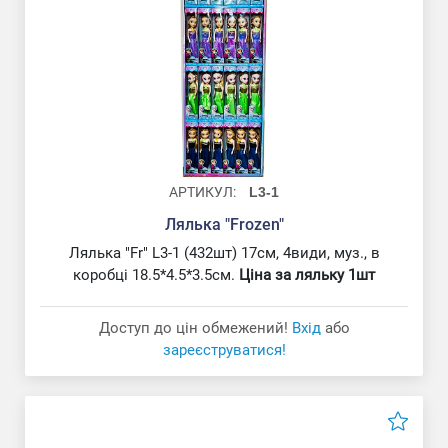
АРТИКУЛ:
L3-1
Лялька "Frozen"
Лялька "Fr" L3-1 (432шт) 17см, 4види, муз., в
коробці 18.5*4.5*3.5см.
Ціна за ляльку 1шт
Доступ до цін обмежений!
Вхід
або
зареєструватися!