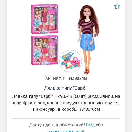
АРТИКУЛ:
HZ9024B
Лялька типу "Барбі"
Лялька типу "Барбі" HZ9024B (60шт) 30см, 3види, на
шарнірах, візок, кошик, продукти, шпильки, взуття,
з аксесуар., в коробці 33*30*6см
Доступ до цін обмежений!
Вхід
або
зареєструватися!