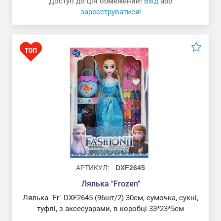
Доступ до цін обмежений!
Вхід
або
зареєструватися!
АРТИКУЛ:
DXF2645
Лялька "Frozen"
Лялька "Fr" DXF2645 (96шт/2) 30см, сумочка, сукні,
туфлі, з аксесуарами, в коробці 33*23*5см