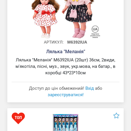
АРТИКУЛ:
M6392IUA
Лялька "Меланія"
Лялька "Меланія" M6392IUA (20шт) 36см, 2види,
м'якотіла, пісні, муз., звук, укр.мова, на батар., в
коробці 43*23*10см
Доступ до цін обмежений!
Вхід
або
зареєструватися!