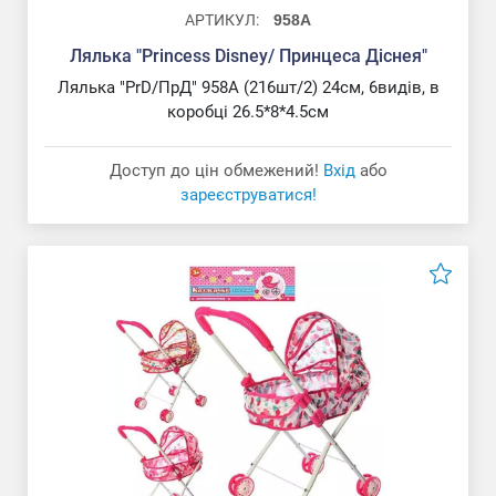
АРТИКУЛ:
958A
Лялька "Princess Disney/ Принцеса Діснея"
Лялька "PrD/ПрД" 958A (216шт/2) 24см, 6видів, в
коробці 26.5*8*4.5см
Доступ до цін обмежений!
Вхід
або
зареєструватися!