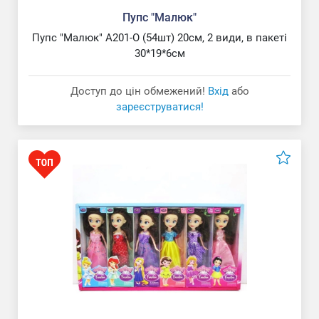
Пупс "Малюк"
Пупс "Малюк" A201-O (54шт) 20см, 2 види, в пакеті
30*19*6см
Доступ до цін обмежений!
Вхід
або
зареєструватися!