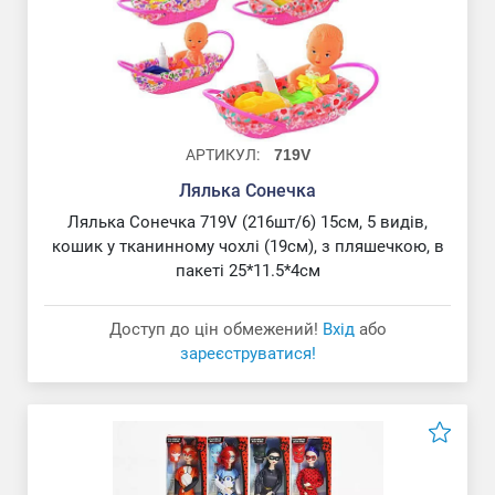
АРТИКУЛ:
719V
Лялька Сонечка
Лялька Сонечка 719V (216шт/6) 15см, 5 видів,
кошик у тканинному чохлі (19см), з пляшечкою, в
пакеті 25*11.5*4см
Доступ до цін обмежений!
Вхід
або
зареєструватися!
Лялька - голова типу "Барбі" "Кокетка"