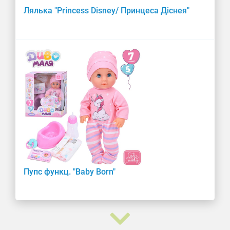
Пупс функц. "Baby Born"
Лялька "Frozen"