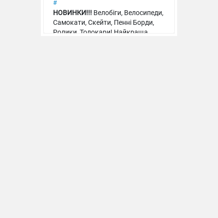
#
НОВИНКИ!!!
Велобіги, Велосипеди,
Самокати, Скейти, Пенні Борди,
Пупс "Малюк"
Ролики, Толокари! Найкраща
якість, ціна, асортимент!
Подаруйте стрибки на
Пупс функц. "Baby Born"
батуті для дітей!
05.04.2026