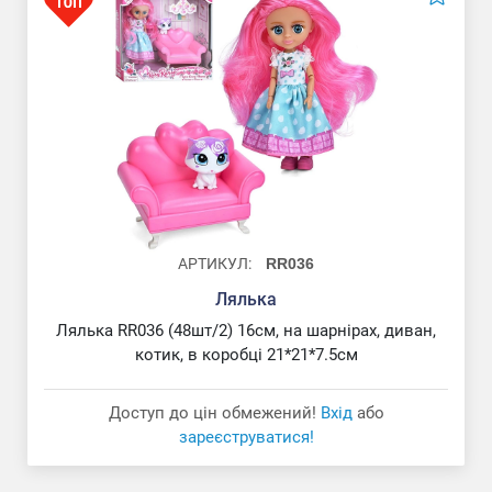
АРТИКУЛ:
RR036
Лялька
Лялька "Princess Disney/ Принцеса Діснея"
Лялька RR036 (48шт/2) 16см, на шарнірах, диван,
котик, в коробці 21*21*7.5см
Доступ до цін обмежений!
Вхід
або
зареєструватися!