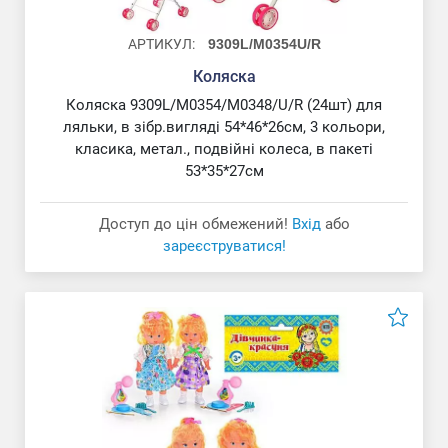
АРТИКУЛ:
9309L/M0354U/R
Коляска
Коляска 9309L/M0354/M0348/U/R (24шт) для
ляльки, в зібр.вигляді 54*46*26см, 3 кольори,
класика, метал., подвійні колеса, в пакеті
53*35*27см
Доступ до цін обмежений!
Вхід
або
зареєструватися!