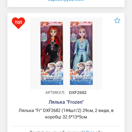
АРТИКУЛ:
DXF2682
Лялька "Frozen"
Лялька "Fr" DXF2682 (144шт/2) 29см, 2 види, в
коробці 32.5*13*5см