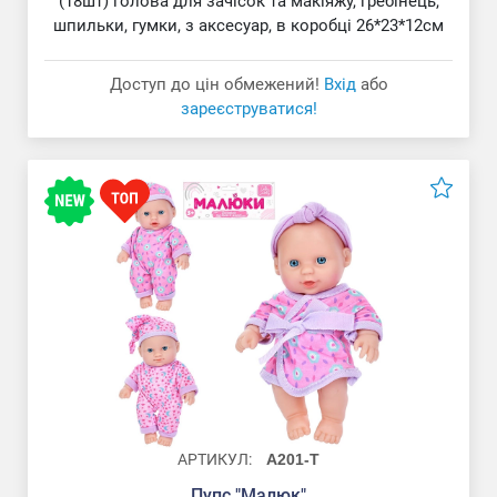
(18шт) голова для зачісок та макіяжу, гребінець,
шпильки, гумки, з аксесуар, в коробці 26*23*12см
Доступ до цін обмежений!
Вхід
або
зареєструватися!
АРТИКУЛ:
A201-T
Пупс "Малюк"