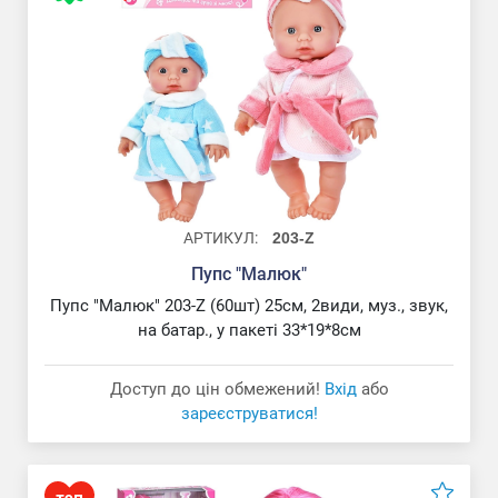
Пупс "Малюк"
АРТИКУЛ:
203-Z
Пупс "Малюк"
Пупс "Малюк" 203-Z (60шт) 25см, 2види, муз., звук,
на батар., у пакеті 33*19*8см
Доступ до цін обмежений!
Вхід
або
зареєструватися!
Лялька "Frozen"