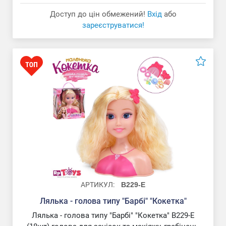
Доступ до цін обмежений!
Вхід
або
зареєструватися!
АРТИКУЛ:
B229-E
Лялька - голова типу "Барбі" "Кокетка"
Лялька - голова типу "Барбі" "Кокетка" B229-E