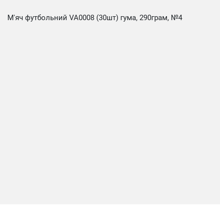
М'яч футбольний VA0008 (30шт) гума, 290грам, №4