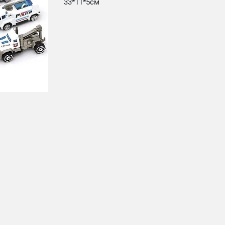
33*11*5см