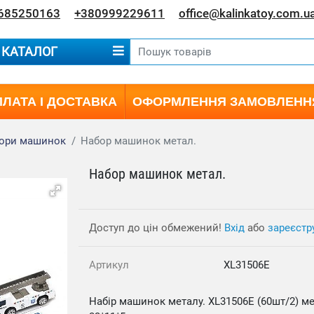
685250163
+380999229611
office@kalinkatoy.com.u
КАТАЛОГ
ЛАТА І ДОСТАВКА
ОФОРМЛЕННЯ ЗАМОВЛЕНН
ори машинок
Набор машинок метал.
Набор машинок метал.
Доступ до цін обмежений!
Вхід
або
зареєстр
Артикул
XL31506E
Набір машинок металу. XL31506E (60шт/2) мет