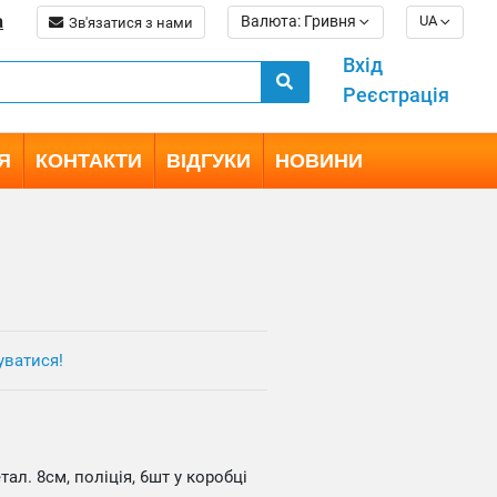
a
Валюта: Гривня
UA
Зв'язатися з нами
Вхід
Реєстрація
Я
КОНТАКТИ
ВІДГУКИ
НОВИНИ
уватися!
ал. 8см, поліція, 6шт у коробці