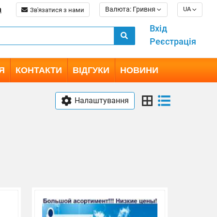
a
Валюта: Гривня
UA
Зв'язатися з нами
Вхід
Реєстрація
Я
КОНТАКТИ
ВІДГУКИ
НОВИНИ
Налаштування