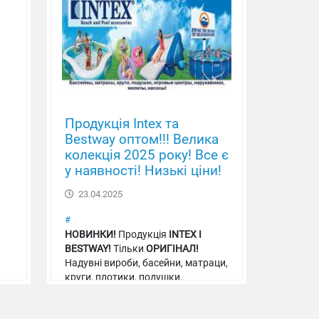
Продукція Intex та
Bestway оптом!!! Велика
колекція 2025 року! Все є
у наявності! Низькі ціни!
23.04.2025
#
НОВИНКИ!
Продукція
INTEX І
BESTWAY!
Тільки
ОРИГІНАЛ!
Надувні вироби, басейни, матраци,
круги, плотики, подушки,
нарукавники, жилети, насоси,
ігрові центри!