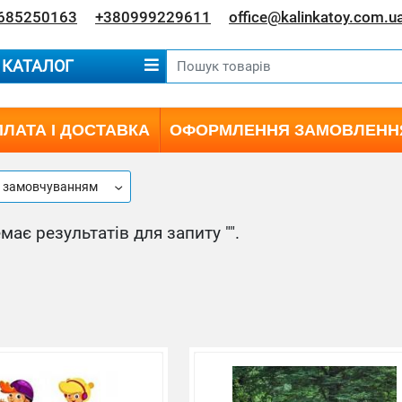
685250163
+380999229611
office@kalinkatoy.com.u
КАТАЛОГ
ЛАТА І ДОСТАВКА
ОФОРМЛЕННЯ ЗАМОВЛЕНН
а замовчуванням
має результатів для запиту "".