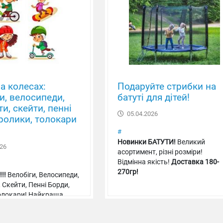
а колесах:
Подаруйте стрибки на
и, велосипеди,
батуті для дітей!
и, скейти, пенні
05.04.2026
ролики, толокари
#
Новинки БАТУТИ!
Великий
26
асортимент, різні розміри!
Відмінна якість!
Доставка 180-
270гр!
!!
Велобіги, Велосипеди,
 Скейти, Пенні Борди,
олокари! Найкраща
на, асортимент!