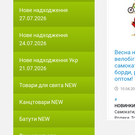
Нове надходження
27.07.2026
Нове надходження
24.07.2026
Весна н
велобіг
Нове надходження Укр
самокат
21.07.2026
борди, 
оптом!
Товари для свята NEW
10.04.20
#
Канцтовари NEW
НОВИНКИ!
Самокати,
Ролики, Т
Батути NEW
якість, ці