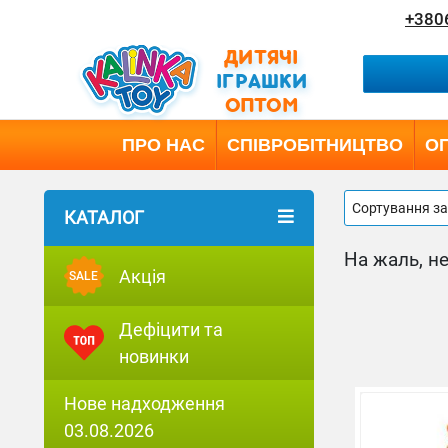
+380
ДИТЯЧІ
ІГРАШКИ
ОПТОМ
ПРО НАС
СПІВРОБІТНИЦТВО
ОП
Сортування з
КАТАЛОГ
На жаль, не
Акція
SALE
Дефіцити та
новинки
Нове надходження
03.08.2026